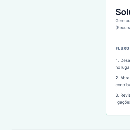
Sol
Gere co
(Recurs
FLUXO
Dese
no lugar
Abra
contrib
Revi
ligaçõe