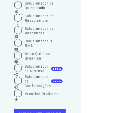
Solucionador de
Quiralidade
Solucionador de
Ressonância
Solucionador de
Reagentes
Solucionador ¹H
RMN
IA de Química
Orgânica
Solucionador
BETA
de Síntese
Solucionador
de
BETA
Conformações
Practice Problems